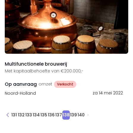
Multifunctionele brouwerij
Met kapitaalbehoefte van €200.000,-
Op aanvraag
omzet
Verkocht
za 14 mei 2022
Noord-Holland
131
132
133
134
135
136
137
138
139
140