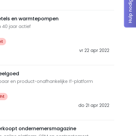
Hulp nodig?
-ketels en warmtepompen
40 jaar actief
ht
vr 22 apr 2022
peelgoed
ar en product-onafhankelijke IT-platform
cht
do 21 apr 2022
 verkoopt ondernemersmagazine