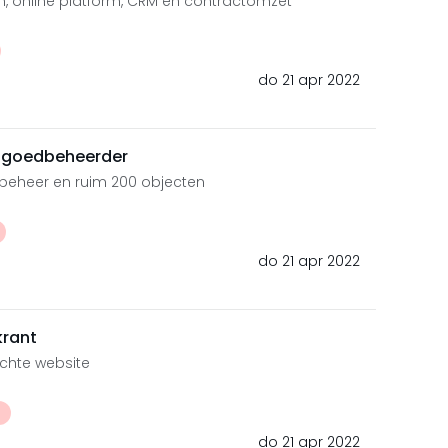
, online platform, CRM en contractomzet
do 21 apr 2022
tgoedbeheerder
 beheer en ruim 200 objecten
do 21 apr 2022
krant
chte website
t
do 21 apr 2022