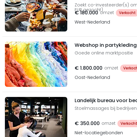
Zoekt co-investeerder(s) om
EUR gezocht)
€ 180.000
omzet
Verkocht
West-Nederland
Webshop in partykleding 
Goede online marktpositie
€ 1.800.000
omzet
Verkoc
Oost-Nederland
Landelijk bureau voor b
Stoelmassages bij bedrijve
€ 350.000
omzet
Verkoch
Niet-locatiegebonden