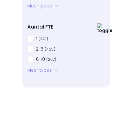
Startup
Meer types
(88)
Bedrijven in neergang
(16)
Aantal FTE
1
(273)
2-5
(465)
6-10
(207)
11-20
Meer types
(104)
21-50
(64)
51-100
(7)
101+
(2)