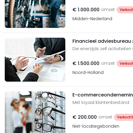
€ 1.000.000
omzet
Verkoc
Midden-Nederland
Financieel adviesbureau 
Die enerzijds zelf activiteite
€ 1.500.000
omzet
Verkoc
Noord-Holland
E-commerceonderneming 
Met loyaal klantenbestand
€ 200.000
omzet
Verkoch
Niet-locatiegebonden