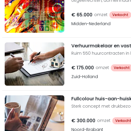
Uitgeefrechten, domeinnaam
€ 65.000
omzet
Verkocht
Midden-Nederland
Verhuurmakelaar en vas
Ruim 550 huurcontracten in
€ 175.000
omzet
Verkocht
Zuid-Holland
Fullcolour huis-aan-huis
Sterk concept met drukbezo
€ 300.000
omzet
Verkoch
Noord-Brabant