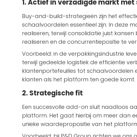
1. Actief in verzadigde markt me
Buy-and-build-strategieën zijn het effect
schaalvoordelen essentieel zijn. In deze m
realiseren, terwijl consolidatie juist kans
realiseren en de concurrentiepositie te ver
Voorbeeld: in de verpakkingsindustrie lev
terwijl gedeelde logistiek de efficiëntie v
klantenportefeuilles tot schaalvoordelen
klanten als het platform ten goede komt.
2. Strategische fit
Een succesvolle add-on sluit naadloos aan
platform. Het gaat hierbij om meer dan ee
unieke waardepropositie van het platform
Voorbeeld: bij P&D Group richten we ons