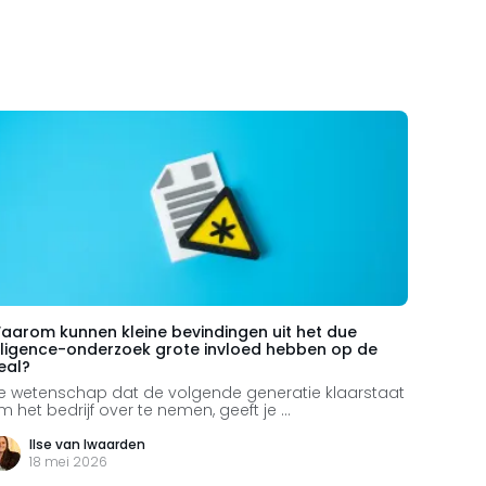
aarom kunnen kleine bevindingen uit het due
Wat is 
iligence-onderzoek grote invloed hebben op de
De wete
eal?
om het b
e wetenschap dat de volgende generatie klaarstaat
m het bedrijf over te nemen, geeft je ...
Ilse van Iwaarden
Al
18 mei 2026
06