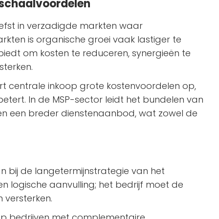
t schaalvoordelen
iefst in verzadigde markten waar
arkten is organische groei vaak lastiger te
en biedt om kosten te reduceren, synergieën te
sterken.
ert centrale inkoop grote kostenvoordelen op,
erbetert. In de MSP-sector leidt het bundelen van
 en een breder dienstenaanbod, wat zowel de
 bij de langetermijnstrategie van het
n logische aanvulling; het bedrijf moet de
 versterken.
 op bedrijven met complementaire