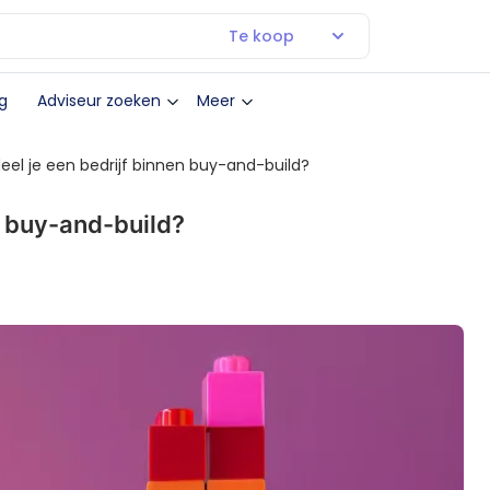
Te koop
g
Adviseur zoeken
Meer
el je een bedrijf binnen buy-and-build?
n buy-and-build?