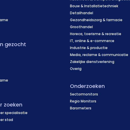
Bouw & Installatietechniek
Detailhandel
name
Gezondheidszorg & farmacie
f
Groothandel
Horeca, toerisme & recreatie
IT, online & e-commerce
en gezocht
Industrie & productie
Media, reclame & communicatie
Zakelijke dienstverlening
Overig
name
Onderzoeken
f
Sectormonitors
Regio Monitors
r zoeken
Barometers
er specialisatie
per stad