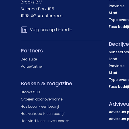
Brookz B.V.
Provincie
Science Park 106
Stad
1098 XG Amsterdam
Type over
Fase bedrij
Volg ons op LinkedIn
Bedrijv
Partners
Subsectors
Land
Dealsuite
Provincie
ValuePartner
Stad
Type over
Boeken & magazine
Fase bedrij
Brookz 500
Groeien door overname
Adviseu
Hoe koop ik een bedrijf
Adviseurs p
Hoe verkoop ik een bedrijf
Adviseurs 
Hoe vind ik een investeerder