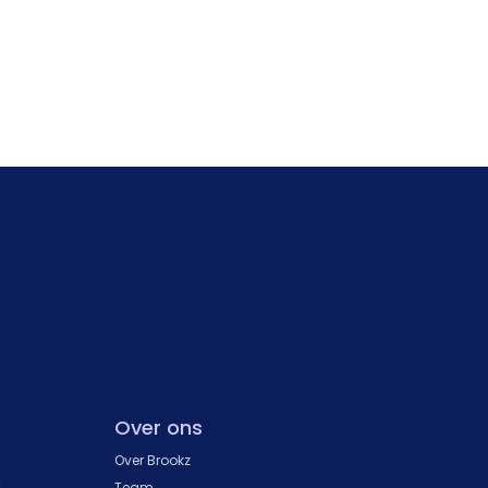
Over ons
Over Brookz
k
Team