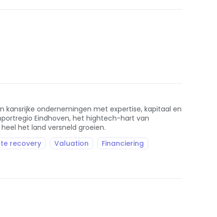
an kansrijke ondernemingen met expertise, kapitaal en
inportregio Eindhoven, het hightech-hart van
 heel het land versneld groeien.
te recovery
Valuation
Financiering