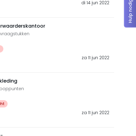
Hulp nodig?
di 14 jun 2022
urwaarderskantoor
e vraagstukken
t
za 11 jun 2022
kleding
kooppunten
cht
za 11 jun 2022
u