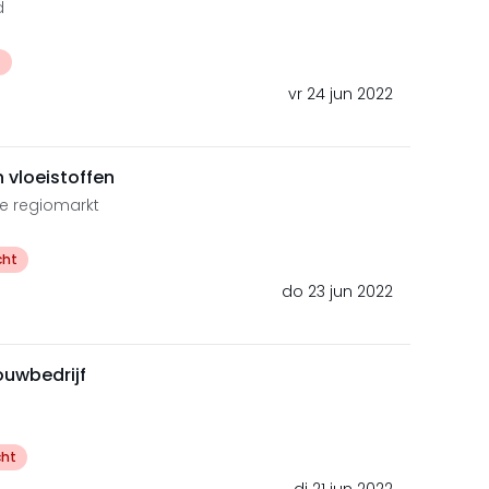
d
t
vr 24 jun 2022
 vloeistoffen
e regiomarkt
cht
do 23 jun 2022
uwbedrijf
cht