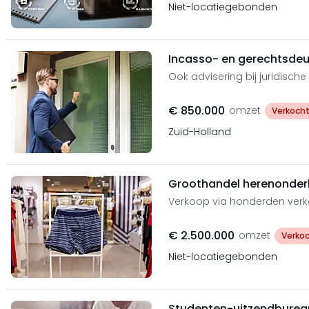
Niet-locatiegebonden
Incasso- en gerechtsde
Ook advisering bij juridisch
€ 850.000
omzet
Verkoch
Zuid-Holland
Groothandel herenonder
Verkoop via honderden ver
€ 2.500.000
omzet
Verko
Niet-locatiegebonden
Studenten-uitzendburea