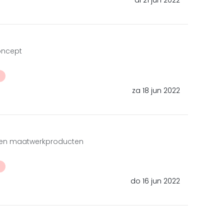
di 21 jun 2022
oncept
t
za 18 jun 2022
t en maatwerkproducten
t
do 16 jun 2022