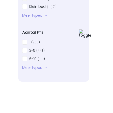
Klein bedrijf
(101)
Startup
Meer types
(84)
Bedrijven in neergang
(16)
Aantal FTE
1
(265)
2-5
(443)
6-10
(199)
11-20
Meer types
(97)
21-50
(63)
51-100
(6)
101+
(2)