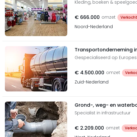
Kleding, boeken & speelgoe
€ 666.000
omzet
Verkoch
Noord-Nederland
Transportonderneming in
Gespecialiseerd op Europes
€ 4.500.000
omzet
Verko
Zuid-Nederland
Grond-, weg- en waterbo
Specialist in infrastructuur
€ 2.209.000
omzet
Verko