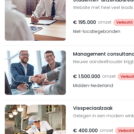
Website met heel veel leads
€ 195.000
omzet
Verkocht
Niet-locatiegebonden
Management consultancy
Nieuwe aandeelhouder krijg
€ 1.500.000
omzet
Verkoc
Midden-Nederland
Visspeciaalzaak
Gelegen in een modern win
€ 400.000
omzet
Verkoch