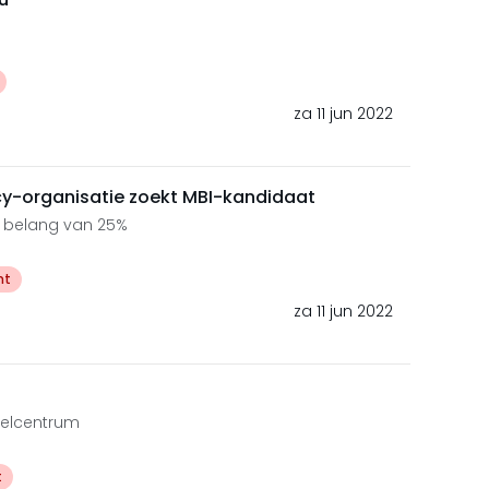
za 11 jun 2022
-organisatie zoekt MBI-kandidaat
t belang van 25%
ht
za 11 jun 2022
kelcentrum
t