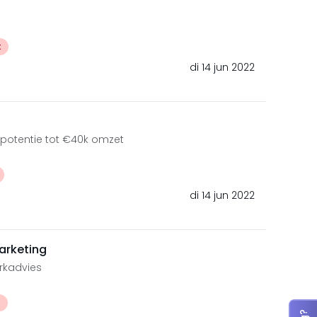
t
di 14 jun 2022
potentie tot €40k omzet
di 14 jun 2022
arketing
rkadvies
t