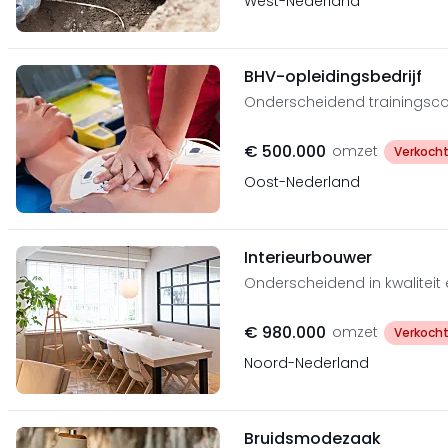
West-Nederland
BHV-opleidingsbedrijf
Onderscheidend trainingsc
€ 500.000
omzet
Verkoch
Oost-Nederland
Interieurbouwer
Onderscheidend in kwalitei
€ 980.000
omzet
Verkoch
Noord-Nederland
Bruidsmodezaak