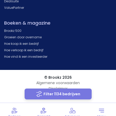
Dealsuite
ValuePartner
Boeken & magazine
Brookz 500
Groeien door overname
Hoe koop ik een bedrijf
Hoe verkoop ik een bedrijf
Hoe vind ik een investeerder
© Brookz 2026
Algemene voorwaarden
Disclaimer
Filter 1134 bedrijven
Privacy Statement