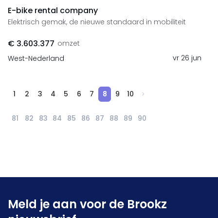
E-bike rental company
Elektrisch gemak, de nieuwe standaard in mobiliteit
€ 3.603.377
omzet
vr 26 jun
West-Nederland
1
2
3
4
5
6
7
8
9
10
81
82
83
84
85
86
87
88
89
90
Meld je aan voor de Brookz