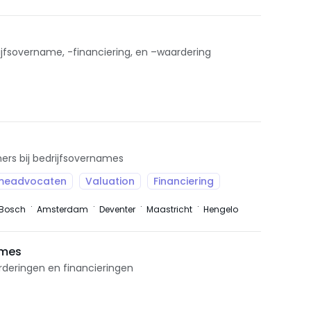
rijfsovername, -financiering, en –waardering
rs bij bedrijfsovernames
meadvocaten
Valuation
Financiering
 Bosch
Amsterdam
Deventer
Maastricht
Hengelo
ames
rderingen en financieringen