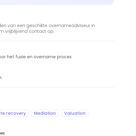
 vinden van een geschikte overnameadviseur in
 vrijblijvend contact op.
 voor het fusie en overname proces
m
te recovery
Mediation
Valuation
es