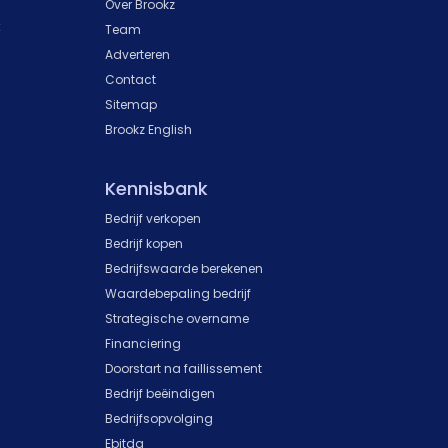
Over Brookz
k
Team
Adverteren
Contact
Sitemap
Brookz English
Kennisbank
Bedrijf verkopen
Bedrijf kopen
Bedrijfswaarde berekenen
Waardebepaling bedrijf
Strategische overname
Financiering
Doorstart na faillissement
Bedrijf beëindigen
Bedrijfsopvolging
Ebitda