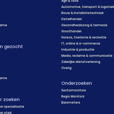
Agri & food
Automotive, transport & logistie
Bouw & Installatietechniek
Detailhandel
name
Gezondheidszorg & farmacie
f
Groothandel
Horeca, toerisme & recreatie
IT, online & e-commerce
en gezocht
Industrie & productie
Media, reclame & communicatie
Zakelijke dienstverlening
Overig
name
Onderzoeken
f
Sectormonitors
Regio Monitors
r zoeken
Barometers
er specialisatie
per stad