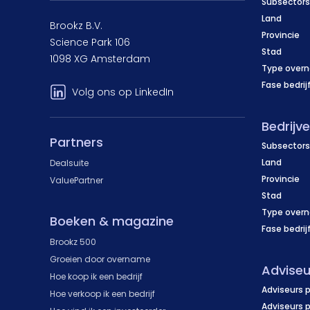
Subsectors
Land
Brookz B.V.
Provincie
Science Park 106
Stad
1098 XG Amsterdam
Type over
Fase bedrij
Volg ons op LinkedIn
Bedrijv
Partners
Subsectors
Land
Dealsuite
Provincie
ValuePartner
Stad
Type over
Boeken & magazine
Fase bedrij
Brookz 500
Groeien door overname
Adviseu
Hoe koop ik een bedrijf
Adviseurs p
Hoe verkoop ik een bedrijf
Adviseurs 