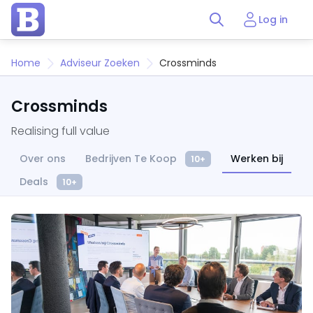
Log in
Home
Adviseur Zoeken
Crossminds
Crossminds
Realising full value
Over ons
Bedrijven Te Koop
Werken bij
10+
Deals
10+