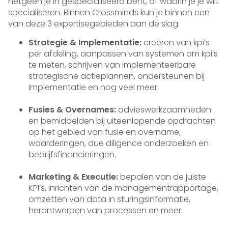
hetgeen je in gespecialiseerd bent, of waarin je je wilt
specialiseren. Binnen Crossminds kun je binnen een
van deze 3 expertisegebieden aan de slag:
Strategie & Implementatie:
creëren van kpi’s
per afdeling, aanpassen van systemen om kpi’s
te meten, schrijven van implementeerbare
strategische actieplannen, ondersteunen bij
implementatie en nog veel meer.
Fusies & Overnames:
advieswerkzaamheden
en bemiddelden bij uiteenlopende opdrachten
op het gebied van fusie en overname,
waarderingen, due diligence onderzoeken en
bedrijfsfinancieringen.
Marketing & Executie:
bepalen van de juiste
KPI’s, inrichten van de managementrapportage,
omzetten van data in sturingsinformatie,
herontwerpen van processen en meer.