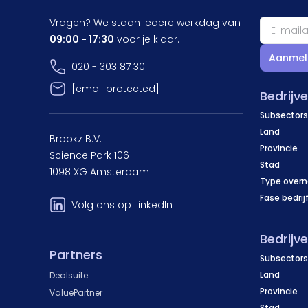
Vragen? We staan iedere werkdag van
09:00 - 17:30
voor je klaar.
Aanmel
020 - 303 87 30
[email protected]
Bedrijv
Subsectors
Land
Brookz B.V.
Provincie
Science Park 106
Stad
1098 XG Amsterdam
Type over
Fase bedrij
Volg ons op LinkedIn
Bedrijv
Partners
Subsectors
Land
Dealsuite
Provincie
ValuePartner
Stad