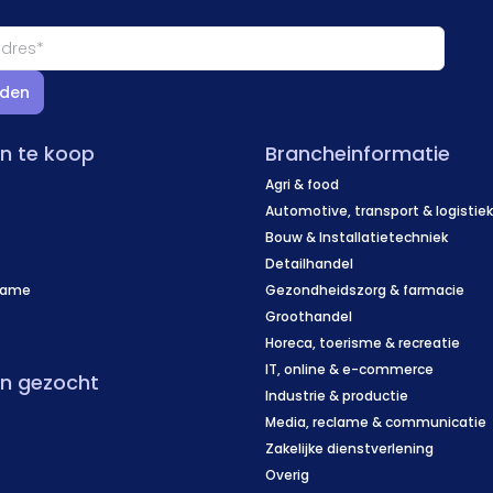
den
en te koop
Brancheinformatie
Agri & food
Automotive, transport & logistie
Bouw & Installatietechniek
Detailhandel
name
Gezondheidszorg & farmacie
f
Groothandel
Horeca, toerisme & recreatie
IT, online & e-commerce
en gezocht
Industrie & productie
Media, reclame & communicatie
Zakelijke dienstverlening
Overig