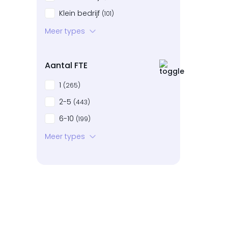
Klein bedrijf
(101)
Startup
Meer types
(84)
Bedrijven in neergang
(16)
Aantal FTE
1
(265)
2-5
(443)
6-10
(199)
11-20
Meer types
(97)
21-50
(63)
51-100
(6)
101+
(2)