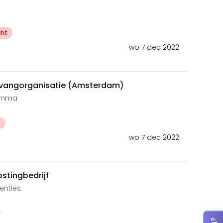
cht
wo 7 dec 2022
pvangorganisatie (Amsterdam)
ramma
t
wo 7 dec 2022
ostingbedrijf
enties