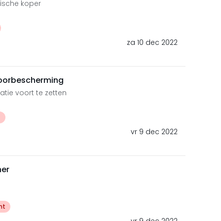
gische koper
za 10 dec 2022
oorbescherming
atie voort te zetten
t
vr 9 dec 2022
ner
ht