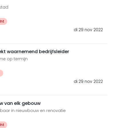
dstad
cht
di 29 nov 2022
ekt waarnemend bedrijfsleider
me op termijn
t
di 29 nov 2022
uw van elk gebouw
baar in nieuwbouw en renovatie
cht