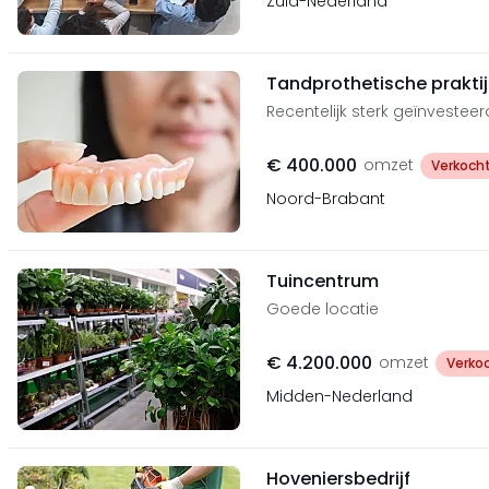
Zuid-Nederland
Tandprothetische prakti
Recentelijk sterk geïnvesteer
€ 400.000
omzet
Verkoch
Noord-Brabant
Tuincentrum
Goede locatie
€ 4.200.000
omzet
Verko
Midden-Nederland
Hoveniersbedrijf