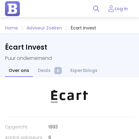
Log in
Home
Adviseur Zoeken
Écart Invest
Écart Invest
Puur ondernemend
Over ons
Deals
Expertblogs
6
Opgericht:
1993
Aantal adviseurs:
6