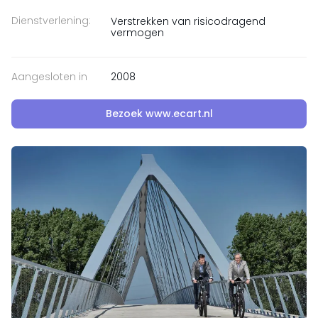
Dienstverlening:
Verstrekken van risicodragend
vermogen
Aangesloten in
2008
Bezoek www.ecart.nl