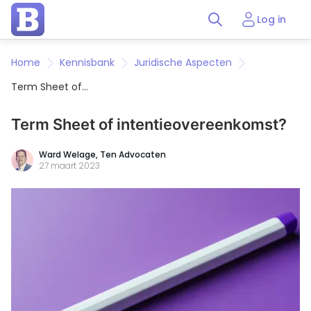
Log in
Home
Kennisbank
Juridische Aspecten
Term Sheet of
intentieovereenkomst?
Term Sheet of intentieovereenkomst?
Ward Welage,
Ten Advocaten
27 maart 2023