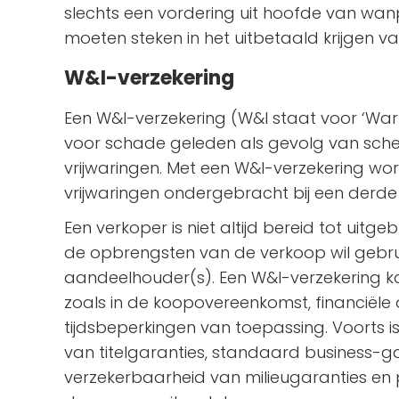
slechts een vordering uit hoofde van wanp
moeten steken in het uitbetaald krijgen v
W&I-verzekering
Een W&I-verzekering (W&I staat voor ‘Warr
voor schade geleden als gevolg van sche
vrijwaringen. Met een W&I-verzekering word
vrijwaringen ondergebracht bij een derde 
Een verkoper is niet altijd bereid tot uitg
de opbrengsten van de verkoop wil gebrui
aandeelhouder(s). Een W&I-verzekering kan
zoals in de koopovereenkomst, financiële
tijdsbeperkingen van toepassing. Voorts 
van titelgaranties, standaard business-gar
verzekerbaarheid van milieugaranties en 