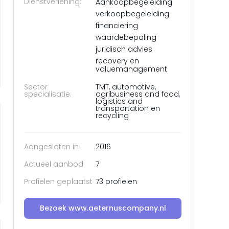
Dienstverlening:
Aankoopbegeleiding
verkoopbegeleiding
financiering
waardebepaling
juridisch advies
recovery en
valuemanagement
Sector
TMT, automotive,
specialisatie:
agribusiness and food,
logistics and
transportation en
recycling
Aangesloten in
2016
Actueel aanbod
7
Profielen geplaatst
73 profielen
Bezoek www.aeternuscompany.nl