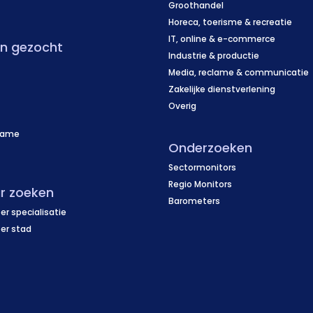
f
Groothandel
Horeca, toerisme & recreatie
IT, online & e-commerce
en gezocht
Industrie & productie
Media, reclame & communicatie
Zakelijke dienstverlening
Overig
name
Onderzoeken
f
Sectormonitors
Regio Monitors
r zoeken
Barometers
er specialisatie
per stad