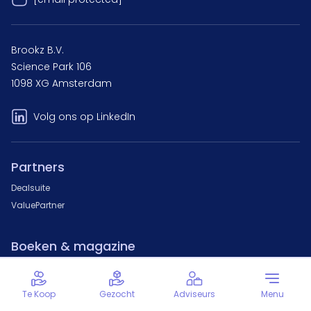
Brookz B.V.
Science Park 106
1098 XG Amsterdam
Volg ons op LinkedIn
Partners
Dealsuite
ValuePartner
Boeken & magazine
Brookz 500
Groeien door overname
Te Koop
Gezocht
Adviseurs
Menu
Hoe koop ik een bedrijf